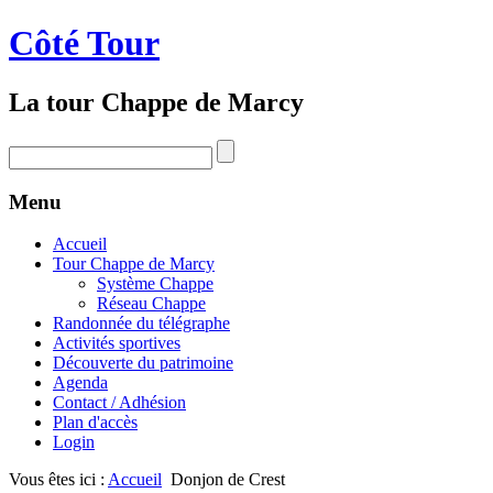
Côté Tour
La tour Chappe de Marcy
Menu
Accueil
Tour Chappe de Marcy
Système Chappe
Réseau Chappe
Randonnée du télégraphe
Activités sportives
Découverte du patrimoine
Agenda
Contact / Adhésion
Plan d'accès
Login
Vous êtes ici :
Accueil
Donjon de Crest